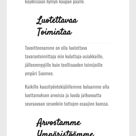
käydessään hymyn kaupan päälle.
Luotettavaa
Toimintaa
Tavoitteenamme on olla luotettava
tavarantoimittaja niin kuluttaja-asiakkaille,
jälleenmyyjille kuin teollisuuden toimijoille
ympäri Suomen.
Kaikille kausityöntekijöillemme haluamme olla
luottamuksen arvoisia ja luoda jatkuvuutta
seuraavaan sesonkiin tuttujen osaajien kanssa.
Arvostamme
Ympäristöämme